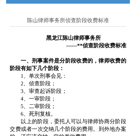
刑事动态
律师会见
取保候审
陈山律师事务所侦查阶段收费标准
刑事辩护
刑法文书
关注案件
黑龙江陈山律师事务所
版权声明
涉油类案件
涉毒类案件
——**侦查阶段
收费标准
伤害类案件
一、
刑事案件是分阶段收费的
财产类案件
，律师收费的
经济类案件
阶段有如下几个阶段：
1
、单次刑事会见：
刑法常识
刑事热点
刑事律师团队
2
、
侦查阶段；
3
、
审查起诉阶段；
4
、
一审阶段；
5
、
二审阶段；
6
、
死刑复核。
以上的阶段，委托人可以与律师协商分阶段
交费或者一次交纳几个阶段的费用。到外地办案