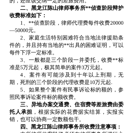
的，还应该交纳一定的差旅费用。
二、黑龙江陈山律师事务所**侦查阶段辩护
收费标准如下：
1
、
**侦查阶段，律师代理费
每件收费
20000
—
50000
元。
2
、
家庭生活特别困难符合当地法律援助条
件的，并且持有当地的**出具的困难证明，可以
每件下浮一定标准。
3
、
一般都是
三个阶段一并委托，收费**标
准是
5
万元起，极其简单的案件3万元起。
4
、案件有可能涉及到十年以上刑期，无
期，死刑的三个阶段的代理收费是
10
万元起
.
5
、如果整个案件有民事诉讼标的额的，参
照民事诉讼案件标的额收费。
三、
异地办案交通费、住宿费等差旅费由委
托人承担
，根据实际的花费据实结算，实报实
销，也可以协商一定数额包干。
四、黑龙江陈山律师事务所收费注意事项
：