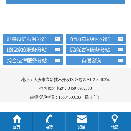
律师动态
法律文书
调查取证
诉讼风险
关于送达
关注案件
版权声明
交通肇事类
民间借贷纠纷
担保合同纠纷
一般合同纠纷类案
身体侵权与雇佣伤
件
害案件及工伤案件
民商法常识
民商热点
民商律师团队
地址：大庆市高新技术开发区外包园A1-2-5-403室
咨询预约电话：0459-8982183
律师投诉电话：13304590183（陈主任）