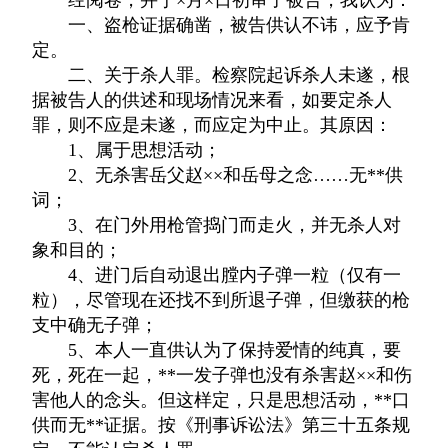
经阅卷，并于×月×日初审了被告，我认为：
一、盗枪证据确凿，被告供认不讳，应予肯
定。
二、关于杀人罪。检察院起诉杀人未遂，根
据被告人的供述和现场情况来看，如要定杀人
罪，则不应是未遂，而应定为中止。其原因：
1、属于思想活动；
2、无杀害岳父赵××和岳母之念……无**供
词；
3、在门外用枪管捣门而走火，并无杀人对
象和目的；
4、进门后自动退出膛内子弹一粒（仅有一
粒），尽管现在还找不到所退子弹，但缴获的枪
支中确无子弹；
5、本人一直供认为了保持爱情的纯真，要
死，死在一起，**一发子弹也没有杀害赵××和伤
害他人的念头。但这样定，只是思想活动，**口
供而无**证据。按《刑事诉讼法》第三十五条规