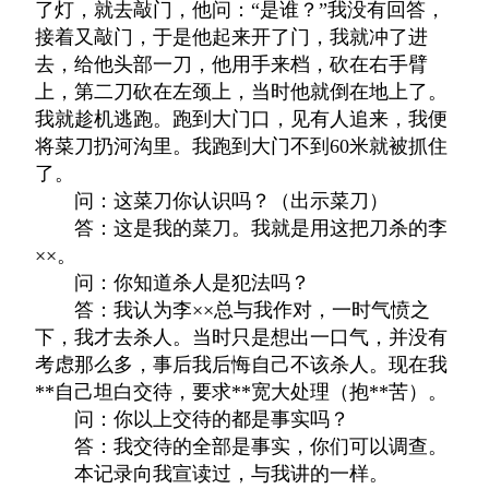
了灯，就去敲门，他问：“是谁？”我没有回答，
接着又敲门，于是他起来开了门，我就冲了进
去，给他头部一刀，他用手来档，砍在右手臂
上，第二刀砍在左颈上，当时他就倒在地上了。
我就趁机逃跑。跑到大门口，见有人追来，我便
将菜刀扔河沟里。我跑到大门不到60米就被抓住
了。
问：这菜刀你认识吗？（出示菜刀）
答：这是我的菜刀。我就是用这把刀杀的李
××。
问：你知道杀人是犯法吗？
答：我认为李××总与我作对，一时气愤之
下，我才去杀人。当时只是想出一口气，并没有
考虑那么多，事后我后悔自己不该杀人。现在我
**自己坦白交待，要求**宽大处理（抱**苦）。
问：你以上交待的都是事实吗？
答：我交待的全部是事实，你们可以调查。
本记录向我宣读过，与我讲的一样。