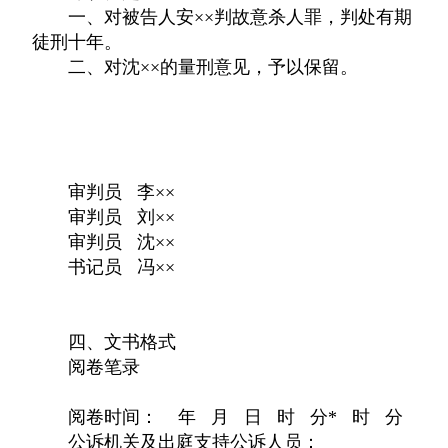
一、对被告人安××判故意杀人罪，判处有期
徒刑十年。
二、对沈××的量刑意见，予以保留。
审判员 李××
审判员 刘××
审判员 沈××
书记员 冯××
四、文书格式
阅卷笔录
阅卷时间： 年 月 日 时 分* 时 分
公诉机关及出庭支持公诉人员：