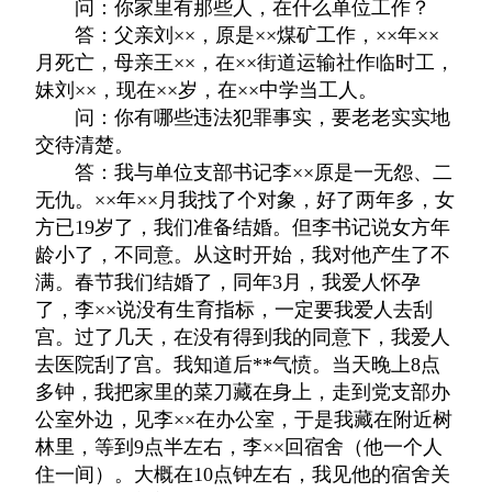
问：你家里有那些人，在什么单位工作？
答：父亲刘××，原是××煤矿工作，××年××
月死亡，母亲王××，在××街道运输社作临时工，
妹刘××，现在××岁，在××中学当工人。
问：你有哪些违法犯罪事实，要老老实实地
交待清楚。
答：我与单位支部书记李××原是一无怨、二
无仇。××年××月我找了个对象，好了两年多，女
方已19岁了，我们准备结婚。但李书记说女方年
龄小了，不同意。从这时开始，我对他产生了不
满。春节我们结婚了，同年3月，我爱人怀孕
了，李××说没有生育指标，一定要我爱人去刮
宫。过了几天，在没有得到我的同意下，我爱人
去医院刮了宫。我知道后**气愤。当天晚上8点
多钟，我把家里的菜刀藏在身上，走到党支部办
公室外边，见李××在办公室，于是我藏在附近树
林里，等到9点半左右，李××回宿舍（他一个人
住一间）。大概在10点钟左右，我见他的宿舍关