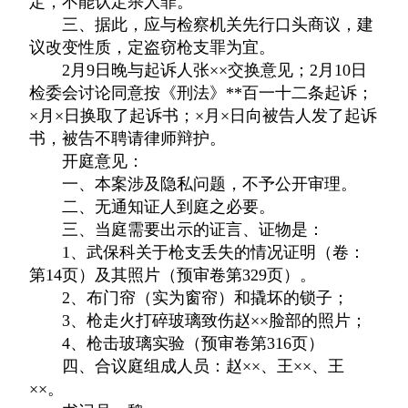
定，不能认定杀人罪。
三、据此，应与检察机关先行口头商议，建
议改变性质，定盗窃枪支罪为宜。
2月9日晚与起诉人张××交换意见；2月10日
检委会讨论同意按《刑法》**百一十二条起诉；
×月×日换取了起诉书；×月×日向被告人发了起诉
书，被告不聘请律师辩护。
开庭意见：
一、本案涉及隐私问题，不予公开审理。
二、无通知证人到庭之必要。
三、当庭需要出示的证言、证物是：
1、武保科关于枪支丢失的情况证明（卷：
第14页）及其照片（预审卷第329页）。
2、布门帘（实为窗帘）和撬坏的锁子；
3、枪走火打碎玻璃致伤赵××脸部的照片；
4、枪击玻璃实验（预审卷第316页）
四、合议庭组成人员：赵××、王××、王
××。