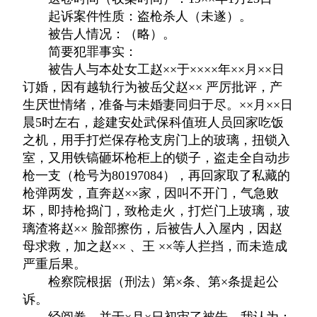
起诉案件性质：盗枪杀人（未遂）。
被告人情况：（略）。
简要犯罪事实：
被告人与本处女工赵××于××××年××月××日
订婚，因有越轨行为被岳父赵×× 严厉批评，产
生厌世情绪，准备与未婚妻同归于尽。××月××日
晨5时左右，趁建安处武保科值班人员回家吃饭
之机，用手打烂保存枪支房门上的玻璃，扭锁入
室，又用铁镐砸坏枪柜上的锁子，盗走全自动步
枪一支（枪号为80197084），再回家取了私藏的
枪弹两发，直奔赵××家，因叫不开门，气急败
坏，即持枪捣门，致枪走火，打烂门上玻璃，玻
璃渣将赵×× 脸部擦伤，后被告人入屋内，因赵
母求救，加之赵×× 、王 ××等人拦挡，而未造成
严重后果。
检察院根据（刑法）第×条、第×条提起公
诉。