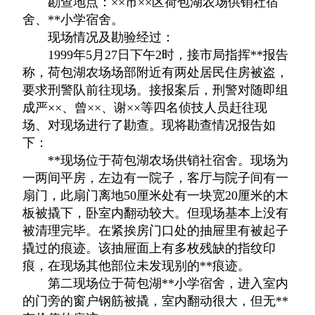
勘查地点：××市××区荷包湖农场供销社宿
舍、**小学宿舍。
现场情况及勘验经过：
1999年5月27日下午2时，接市局指挥**报告
称，荷包湖农场场部附近有两处居民住房被盗，
要求刑警队前往现场。接报案后，刑警对随即组
成严××、曾××、谢××等四名侦技人员赶往现
场、对现场进行了勘查。现将勘查情况报告如
下：
**现场位于荷包湖农场供销社宿舍。现场为
一两间平房，左边有一院子，客厅与院子间有一
扇门，此扇门离地50厘米处有一块宽20厘米的木
板被撬下，卧室内翻动较大。但现场基本上没有
被清理完毕。在紧挨房门口处的抽屉里有被起子
撬过的痕迹。该抽屉面上有多枚残缺的指纹印
痕，在现场其他部位未发现别的**痕迹。
第二现场位于荷包湖**小学宿舍，进入室内
的门旁的窗户钢筋被撬，室内翻动很大，但无**