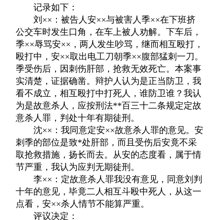
记录如下：
刘××：被告人安××与被害人季××在下班挤
公交车时发生口角，在车上被人劝解。下车后，
季××辱骂安××，两人发生吵骂，继而相互殴打，
殴打中，安××取出电工刀朝季××腹部猛刺一刀。
季受伤后，因刺伤肝部，抢救无效死亡。本案事
实清楚，证据确凿。辩护人认为是正当防卫，我
看不成立，相互殴打中打死人，谁防卫谁？我认
为是故意杀人，应按刑法**百三十二条规定定故
意杀人罪，判处十年有期徒刑。
沈××：我同意定安××故意杀人罪的意见。安
刺季的部位是致*处肝部，而且受伤后安竟不采
取抢救措施，扬长而去。从安的态度看，属于情
节严重，我认为应判无期徒刑。
李××：定故意杀人罪我没有意见，同意刘判
十年的意见，毕竟二人相互斗殴中死人，从这一
点看，安××杀人情节不能算严重。
评议决定：