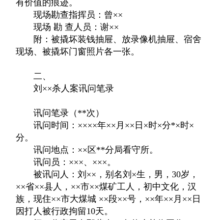
有价值的痕迹。
现场勘查指挥员：曾××
现场 勘 查人员：谢××
附：被撬坏装钱抽屉、放录像机抽屉、宿舍
现场、被撬坏门窗照片各一张。
二、
刘××杀人案讯问笔录
讯问笔录（**次）
讯问时间：××××年××月××日×时×分*×时×
分。
讯问地点：××区**分局看守所。
讯问员：×××、×××。
被讯问人：刘××，别名刘×生，男，30岁，
××省××县人，××市××煤矿工人，初中文化，汉
族，现住××市大煤城 ××段××号，××年××月××日
因打人被行政拘留10天。