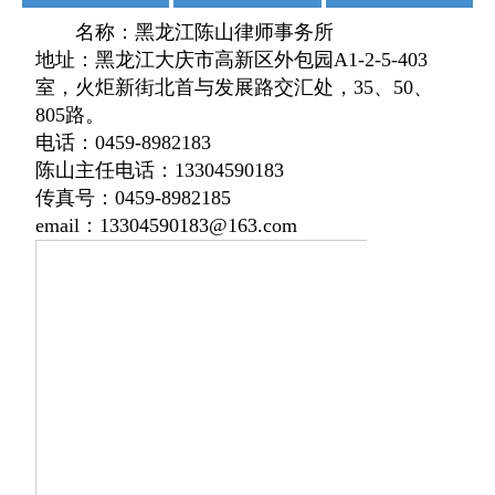
名称：黑龙江陈山律师事务所
加盟陈山
收案流程
收费标准
地址：黑龙江大庆市高新区外包园A1-2-5-403
室，火炬新街北首与发展路交汇处，35、50、
律师文苑
成功案例
常用文书
805路。
电话：0459-8982183
办公环境
版权声明
联系我们
陈山主任电话：13304590183
传真号：0459-8982185
律师视频
法制热点
email：13304590183@163.com