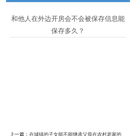
加盟陈山
收案流程
收费标准
和他人在外边开房会不会被保存信息能
律师文苑
成功案例
常用文书
保存多久？
办公环境
版权声明
联系我们
律师视频
法制热点
上一篇：
在城镇的子女能不能继承父母在农村老家的